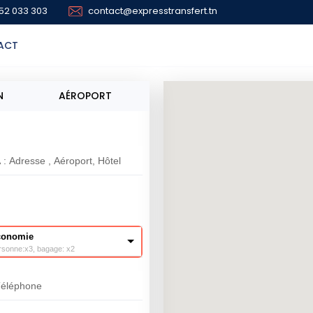
52 033 303
contact@expresstransfert.tn
ACT
N
AÉROPORT
conomie
rsonne:x3, bagage: x2