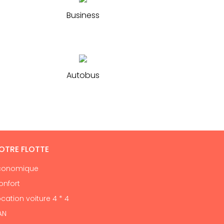
Business
Autobus
OTRE FLOTTE
conomique
onfort
cation voiture 4 * 4
AN