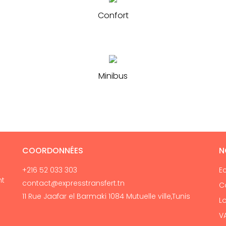
Confort
Minibus
COORDONNÉES
N
+216 52 033 303
E
nt
contact@expresstransfert.tn
C
11 Rue Jaafar el Barmaki 1084 Mutuelle ville,Tunis
Lo
V