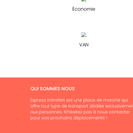
Économie
VAN
QUI SOMMES NOUS
Express transfert est une place de marché qui
offre tout type de transport dédiée exclusiveme
aux personnes. N'hésitez pas à nous contacter
pour vos prochains déplacements !